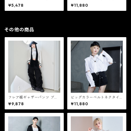
マー 【CR25372】
ツ 【CR25371】
¥5,478
¥11,880
その他の商品
フレア裾ギャザーパンツ ブラ
ビッグカラーベルトネクタイ
ック【CR10368】
シャツ 【CR25374】
¥9,878
¥11,880