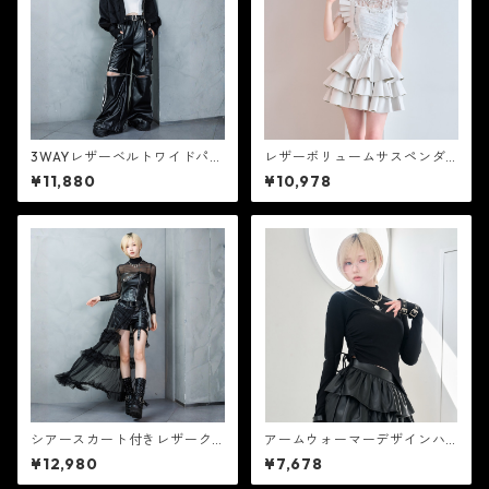
3WAYレザーベルトワイドパン
レザーボリュームサスペンダ
ツ 【CR25371】
ースカート ホワイト【CR103
¥11,880
¥10,978
67】
シアースカート付きレザーク
アームウォーマーデザインハ
ロスパンツ 【CR25376】
イネックトップス ブラック
¥12,980
¥7,678
【CR10359】