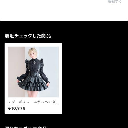
通報する
最近チェックした商品
レザーボリュームサスペンダ
ースカート ブラック 【CR103
¥10,978
66】