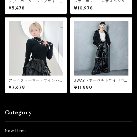
シアーボーダーレッグウォー
レザーボリュームサスペンダ
マー 【CR25372】
ースカート ホワイト【CR103
¥5,478
¥10,978
67】
アームウォーマーデザインハ
3WAYレザーベルトワイドパン
イネックトップス ブラック
ツ 【CR25371】
¥7,678
¥11,880
【CR10359】
Category
New Items