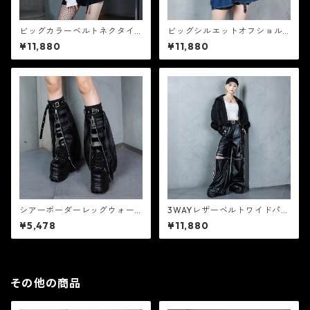
ビッグカラーベルトネクタイ
ビッグシルエットオフショル
シャツ 【CR25374】
デニムトップス 【CR25373】
¥11,880
¥11,880
シアーボーダーレッグウォー
3WAYレザーベルトワイドパン
マー 【CR25372】
ツ 【CR25371】
¥5,478
¥11,880
その他の商品